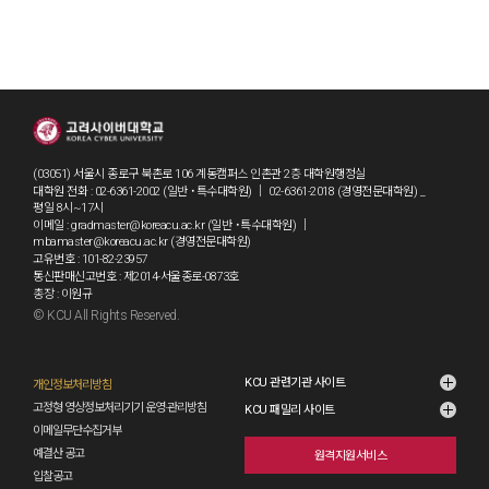
(03051) 서울시 종로구 북촌로 106 계동캠퍼스 인촌관 2층 대학원행정실
대학원 전화 : 02-6361-2002 (일반 ˙특수대학원) ｜ 02-6361-2018 (경영전문대학원) _
평일 8시~17시
이메일 : gradmaster@koreacu.ac.kr (일반 ˙특수대학원) ｜
mbamaster@koreacu.ac.kr (경영전문대학원)
고유번호 : 101-82-23957
통신판매신고번호 : 제2014-서울종로-0873호
총장 : 이원규
© KCU All Rights Reserved.
grad1
KCU 관련기관 사이트
개인정보처리방침
고정형 영상정보처리기기 운영·관리방침
KCU 패밀리 사이트
이메일무단수집거부
예결산 공고
원격지원서비스
입찰공고