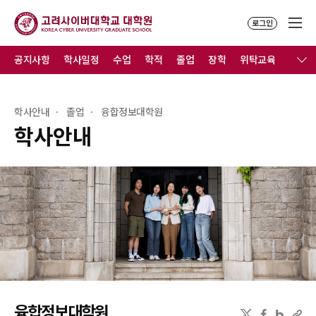
로그인
공지사항
학사일정
수업
학적
졸업
장학
위탁교육
학사안내
졸업
융합정보대학원
학사안내
융합정보대학원