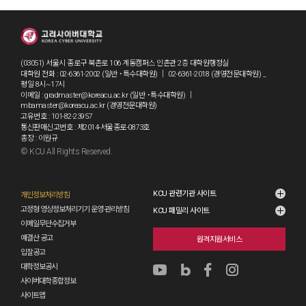
(03051) 서울시 종로구 북촌로 106 계동캠퍼스 인촌관 2층 대학원행정실
대학원 전화 : 02-6361-2002 (일반 ˙특수대학원) ｜ 02-6361-2018 (경영전문대학원) _
평일 8시~17시
이메일 : gradmaster@koreacu.ac.kr (일반 ˙특수대학원) ｜
mbamaster@koreacu.ac.kr (경영전문대학원)
고유번호 : 101-82-23957
통신판매신고번호 : 제2014-서울종로-0873호
총장 : 이원규
© KCU All Rights Reserved.
grad2
KCU 관련기관 사이트
개인정보처리방침
고정형 영상정보처리기기 운영·관리방침
KCU 패밀리 사이트
이메일무단수집거부
예결산 공고
원격지원서비스
입찰공고
대학정보공시
사이버대학종합정보
사이트맵