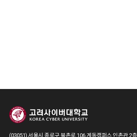
(03051) 서울시 종로구 북촌로 106 계동캠퍼스 인촌관 