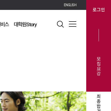
ENGLISH
로그인
서비스
대학원Story
모
집
요
강
최
종
합