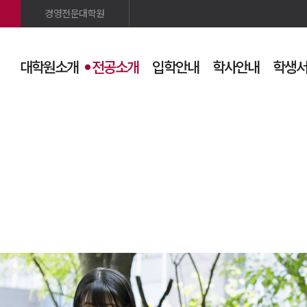
경영전문대학원
대학원소개
전공소개
입학안내
학사안내
학생
검색
사이트맵