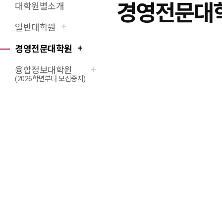
경영전문대
대학원별소개
X(트위터)
페이스북
네이버블로그
URL 복사
프린트
일반대학원
경영전문대학원
융합정보대학원
(2026학년부터 모집중지)