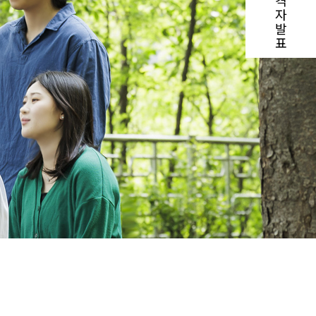
격
자
발
표