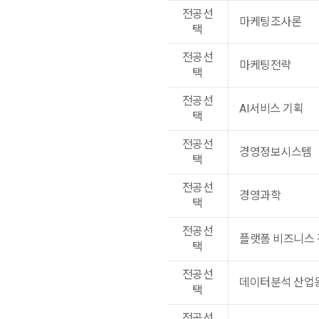
전공선
마케팅조사론
택
전공선
마케팅전략
택
전공선
AI서비스 기획
택
전공선
경영정보시스템
택
전공선
경영과학
택
전공선
플랫폼 비즈니스 
택
전공선
데이터분석 산업
택
전공선