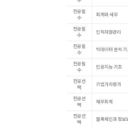
수
전공필
회계와 세무
수
전공필
인적자원관리
수
전공필
빅데이터 분석 기
수
전공필
인공지능 기초
수
전공선
기업가치평가
택
전공선
재무회계
택
전공선
블록체인과 정보
택