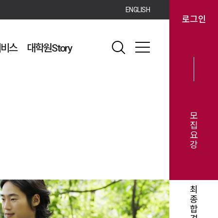
ENGLISH
로그인
서비스
대학원Story
모
집
요
강
최
종
합