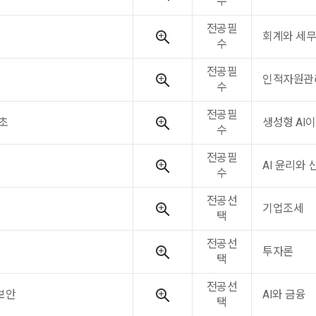
수
전공필
회계와 세무
수
전공필
인적자원관
수
전공필
초
생성형 AI
수
전공필
AI 윤리와 
수
전공선
기업조세
택
전공선
투자론
택
전공선
보안
AI와 금융
택