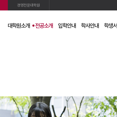
경영전문대학원
대학원소개
전공소개
입학안내
학사안내
학생
검색
사이트맵