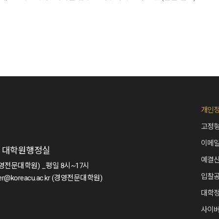
개인
고정형
이메
2층 대학원행정실
예결산
 (경영전문대학원) _평일 8시~17시
입찰
er@koreacu.ac.kr (경영전문대학원)
대학
사이