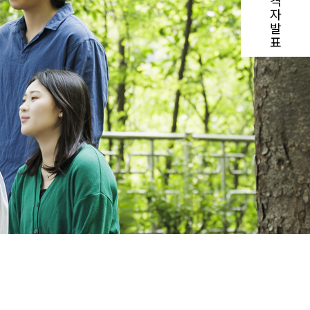
격
자
발
표