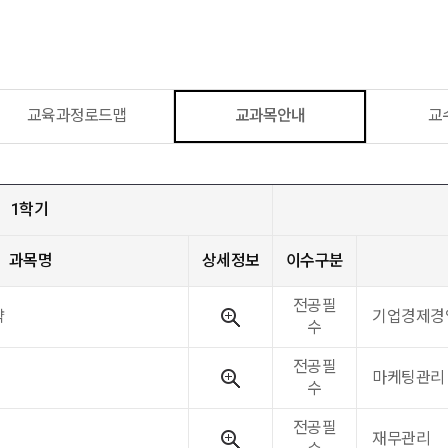
교육과정로드맵
교과목안내
교
1학기
과목명
상세정보
이수구분
전공필
략
기업경제경
수
전공필
마케팅관리
수
전공필
재무관리