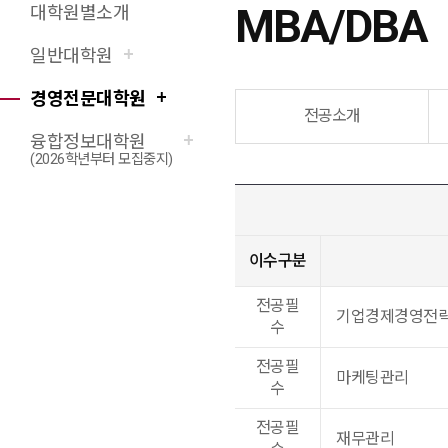
MBA/DBA
대학원별소개
X(트위터)
페이스북
네이버블로그
URL 복사
프린트
일반대학원
경영전문대학원
전공소개
융합정보대학원
(2026학년부터 모집중지)
이수구분
전공필
기업경제경영전
수
전공필
마케팅관리
수
전공필
재무관리