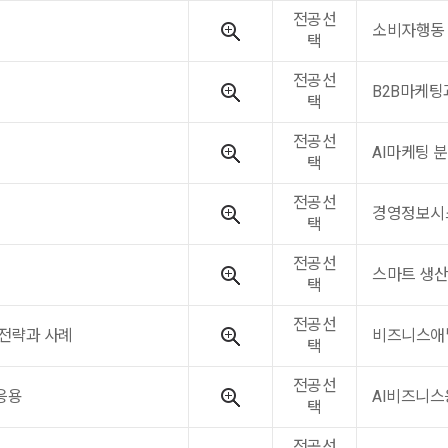
전공선
소비자행동
택
전공선
B2B마케팅
택
전공선
AI마케팅 
택
전공선
경영정보시
택
전공선
스마트 생
택
전공선
전략과 사례
비즈니스애
택
전공선
응용
AI비즈니스
택
전공선