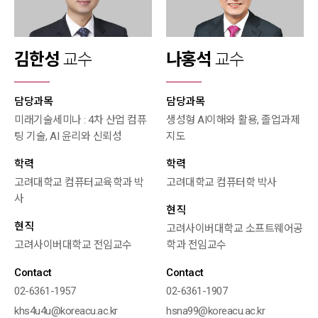
김한성
교수
나홍석
교수
담당과목
담당과목
미래기술세미나 : 4차 산업 컴퓨
생성형 AI이해와 활용, 졸업과제
팅 기술, AI 윤리와 신뢰성
지도
학력
학력
고려대학교 컴퓨터교육학과 박
고려대학교 컴퓨터학 박사
사
현직
현직
고려사이버대학교 소프트웨어공
고려사이버대학교 전임교수
학과 전임교수
Contact
Contact
02-6361-1957
02-6361-1907
khs4u4u@koreacu.ac.kr
hsna99@koreacu.ac.kr