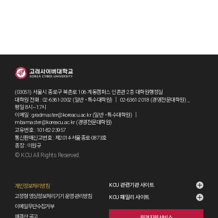
(03051) 서울시 종로구 북촌로 106 계동캠퍼스 인촌관 2층 대학원행정실
대학원 전화 : 02-6361-2002 (일반 ˙특수대학원) ｜ 02-6361-2018 (경영전문대학원) _
평일 8시~17시
이메일 : gradmaster@koreacu.ac.kr (일반 ˙특수대학원) ｜
mbamaster@koreacu.ac.kr (경영전문대학원)
고유번호 : 101-82-23957
통신판매신고번호 : 제2014-서울종로-0873호
총장 : 이원규
© KCU All Rights Reserved.
grad1
KCU 관련기관 사이트
개인정보처리방침
고정형 영상정보처리기기 운영·관리방침
KCU 패밀리 사이트
이메일무단수집거부
예결산 공고
원격지원서비스