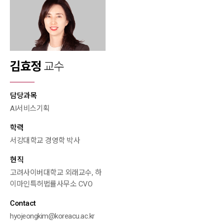
김효정
교수
담당과목
AI서비스기획
학력
서강대학교 경영학 박사
현직
고려사이버대학교 외래교수, 하
이마인특허법률사무소 CVO
Contact
hyojeongkim@koreacu.ac.kr