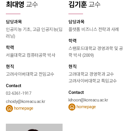
최대영
교수
김기훈
교수
담당과목
담당과목
인공지능 기초, 고급 인공지능(딥
플랫폼 비즈니스 전략과 사례
러닝)
학력
학력
스탠포드대학교 경영과학 및 공
서울대학교 컴퓨터공학 박사
학 박사 (2009)
현직
현직
고려사이버대학교 전임교수
고려대학교 경영학과 교수
고려사이버대학교 특임교수
Contact
Contact
02-6361-1917
kihoon@koreacu.ac.kr
choidy@koreacu.ac.kr
homepage
homepage