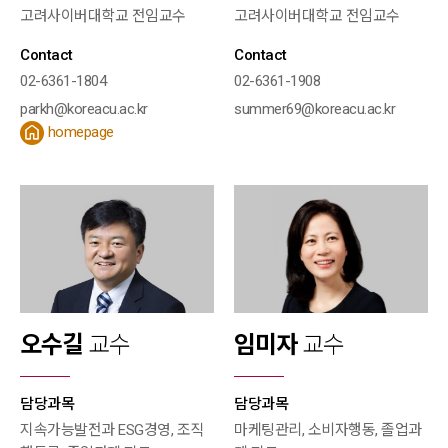
고려사이버대학교 전임교수
고려사이버대학교 전임교수
Contact
Contact
02-6361-1804
02-6361-1908
parkh@koreacu.ac.kr
summer69@koreacu.ac.kr
homepage
오수길
교수
임미자
교수
담당과목
담당과목
지속가능발전과 ESG경영, 조직
마케팅관리, 소비자행동, 졸업과