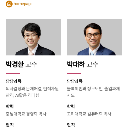
homepage
박경환
교수
박대하
교수
담당과목
담당과목
의사결정과 문제해결, 인적자원
블록체인과 정보보안, 졸업과제
관리, AI활용 리더십
지도
학력
학력
충남대학교 경영학 박사
고려대학교 컴퓨터학 박사
현직
현직