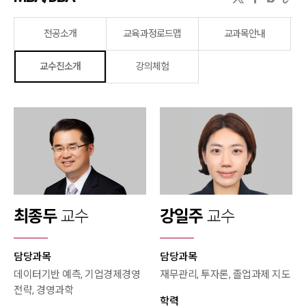
전공소개
교육과정로드맵
교과목안내
교수진소개
강의체험
최종두
교수
강일주
교수
담당과목
담당과목
데이터기반 예측, 기업경제경영
재무관리, 투자론, 졸업과제 지도
전략, 경영과학
학력