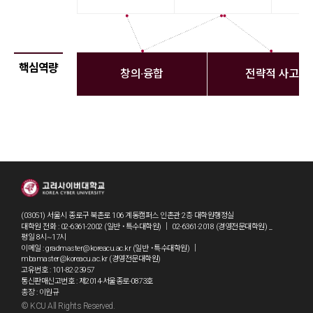
핵심역량
창의∙융합
전략적 사고
(03051) 서울시 종로구 북촌로 106 계동캠퍼스 인촌관 2층 대학원행정실
대학원 전화 : 02-6361-2002 (일반 ˙특수대학원) ｜ 02-6361-2018 (경영전문대학원) _
평일 8시~17시
이메일 : gradmaster@koreacu.ac.kr (일반 ˙특수대학원) ｜
mbamaster@koreacu.ac.kr (경영전문대학원)
고유번호 : 101-82-23957
통신판매신고번호 : 제2014-서울종로-0873호
총장 : 이원규
© KCU All Rights Reserved.