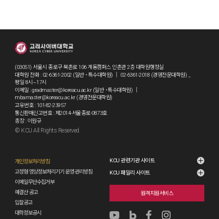
(03051) 서울시 종로구 북촌로 106 계동캠퍼스 인촌관 2층 대학원행정실
대학원 전화 : 02-6361-2002 (일반 ˙특수대학원) ｜ 02-6361-2018 (경영전문대학원) _
평일 8시~17시
이메일 : gradmaster@koreacu.ac.kr (일반 ˙특수대학원) ｜
mbamaster@koreacu.ac.kr (경영전문대학원)
고유번호 : 101-82-23957
통신판매신고번호 : 제2014-서울종로-0873호
총장 : 이원규
© KCU All Rights Reserved.
grad1
KCU 관련기관 사이트
개인정보처리방침
고정형 영상정보처리기기 운영·관리방침
KCU 패밀리 사이트
이메일무단수집거부
예결산 공고
원격지원서비스
입찰공고
대학정보공시