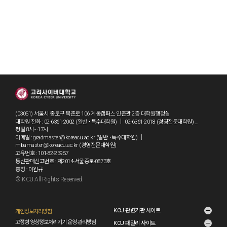
(03051) 서울시 종로구 북촌로 106 계동캠퍼스 인촌관 2층 대학원행정실
대학원 전화 : 02-6361-2002 (일반 ˙특수대학원) ｜ 02-6361-2018 (경영전문대학원) _
평일 8시~17시
이메일 : gradmaster@koreacu.ac.kr (일반 ˙특수대학원) ｜
mbamaster@koreacu.ac.kr (경영전문대학원)
고유번호 : 101-82-23957
통신판매신고번호 : 제2014-서울종로-0873호
총장 : 이원규
© KCU All Rights Reserved.
grad2
KCU 관련기관 사이트
개인정보처리방침
고정형 영상정보처리기기 운영·관리방침
KCU 패밀리 사이트