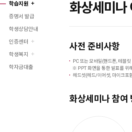
화상세미나 
학습지원
X(트위터)
페이스북
네이버블로그
URL 복사
프린트
증명서 발급
학생상담안내
인증센터
사전 준비사항
학생복지
PC 또는 모바일(핸드폰, 테블릿 
학자금대출
※ PPT 화면을 통한 발표를 위
헤드셋(헤드/이어셋, 마이크포함
화상세미나 참여