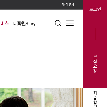
ENGLISH
로그인
서비스
대학원Story
모
집
요
강
최
종
합