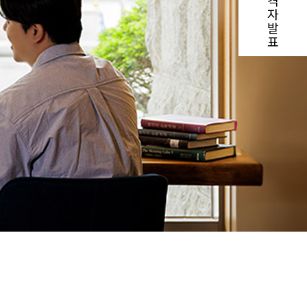
격
자
발
표