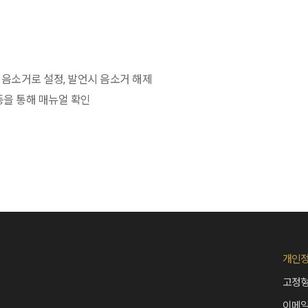
음소거로 설정, 발언시 음소거 해제
등을 통해 매뉴얼 확인
개인
고정형
이메