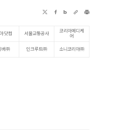
코리아메디케
아닷컴
서울교통공사
어
이버㈜
인크루트㈜
소니코리아㈜