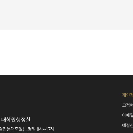
개인
고정형
이메
2층 대학원행정실
예결산
 (경영전문대학원) _평일 8시~17시