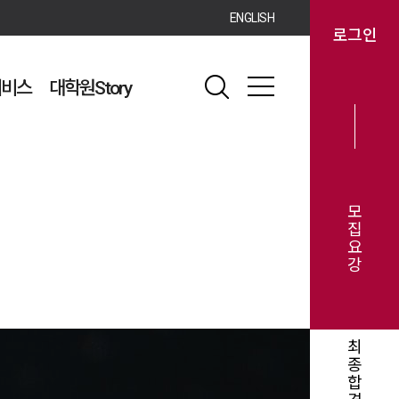
ENGLISH
로그인
서비스
대학원Story
모
집
요
강
최
종
합