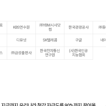
로
㈜YBM시사닷
KBS연수원
한국관광공사
㈜동
컴
디유넷
SK텔레콤
구글
네
한국전자통신
(사)한국인공
스
㈜금성출판사
연구원
지능협회
어 지금까지 우리나라 철강 자급도를 90%까지 끌어올