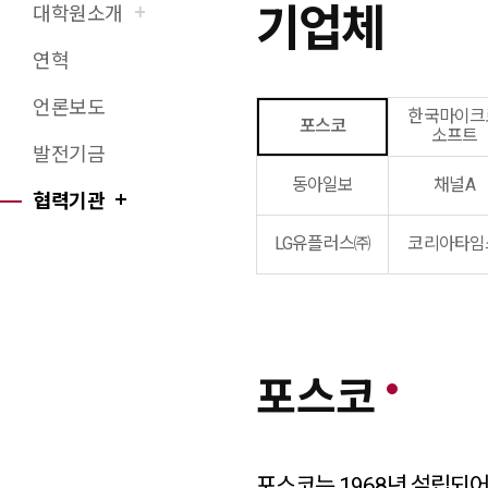
기업체
대학원소개
X(트위터)
페이스북
네이버블로그
URL 복사
프린트
연혁
언론보도
한국마이크
포스코
소프트
발전기금
동아일보
채널A
협력기관
LG유플러스㈜
코리아타임
포스코
포스코는 1968년 설립되