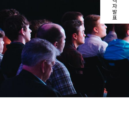
격
자
발
표