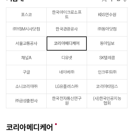
한국마이크로소프
포스코
KBS연수원
트
㈜YBM시사닷컴
한국관광공사
㈜동아닷컴
서울교통공사
코리아메디케어
동아일보
채널A
디유넷
SK텔레콤
구글
네이버㈜
인크루트㈜
소니코리아㈜
LG유플러스㈜
코리아타임스
한국전자통신연구
(사)한국인공지능
㈜금성출판사
원
협회
코리아메디케어