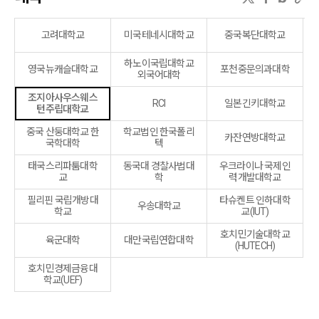
고려대학교
미국테네시대학교
중국복단대학교
하노이국립대학교
영국뉴캐슬대학교
포천중문의과대학
외국어대학
조지아사우스웨스
RCI
일본긴키대학교
턴주립대학교
중국 산둥대학교 한
학교법인 한국폴리
카잔연방대학교
국학대학
텍
태국스리파툼대학
동국대 경찰사법대
우크라이나 국제인
교
학
력개발대학교
필리핀 국립개방대
타슈켄트 인하대학
우송대학교
학교
교(IUT)
호치민기술대학교
육군대학
대만국립연합대학
(HUTECH)
호치민경제금융대
학교(UEF)