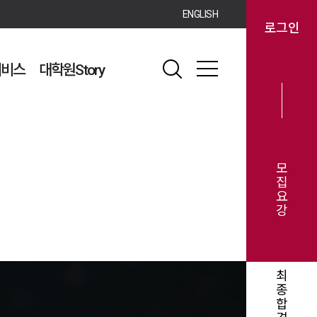
ENGLISH
로그인
서비스
대학원Story
모
집
요
강
최
종
합