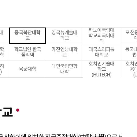
하노이국립대
대
중국복단대학
영국뉴캐슬대
포천
학교외국어대
교
학교
학
대학
학교법인 한국
카잔연방대학
태국스리파툼
동국대
대학
폴리텍
교
대학교
법
호치민기술대
호치
인하
대만국립연합
육군대학
학교
융
)
대학
(HUTECH)
(
학교