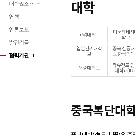
대학
대학원소개
X(트위터)
페이스북
네이버블로그
URL 복사
프린트
연혁
언론보도
미국테네시
고려대학교
학교
발전기금
일본긴키대학
중국 산둥
교
교 한국학
협력기관
타슈켄트 
우송대학교
대학교(IUT
중국복단대