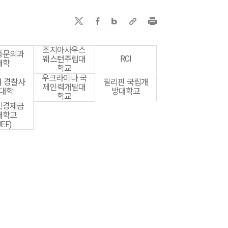
조지아사우스
중문의과
RCI
웨스턴주립대
대학
학교
우크라이나 국
 경찰사
필리핀 국립개
제인력개발대
대학
방대학교
학교
민경제금
대학교
UEF)