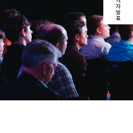
격
자
발
표