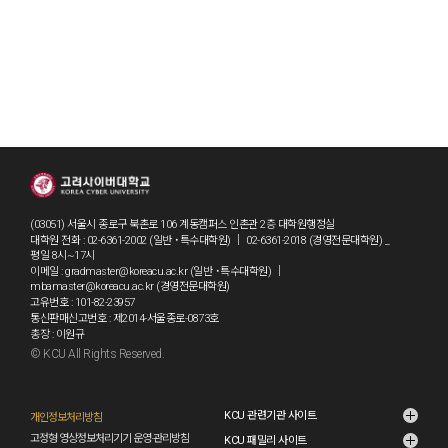
(03051) 서울시 종로구 북촌로 106 계동캠퍼스 인촌관 2층 대학원행정실
대학원 전화 : 02-6361-2002 (일반 ˙특수대학원) ｜ 02-6361-2018 (경영전문대학원) _
평일 8시~17시
이메일 : gradmaster@koreacu.ac.kr (일반 ˙특수대학원) ｜
mbamaster@koreacu.ac.kr (경영전문대학원)
고유번호 : 101-82-23957
통신판매신고번호 : 제2014-서울종로-0873호
총장 : 이원규
© KCU All Rights Reserved.
grad1
KCU 관련기관 사이트
개인정보처리방침
고정형 영상정보처리기기 운영·관리방침
KCU 패밀리 사이트