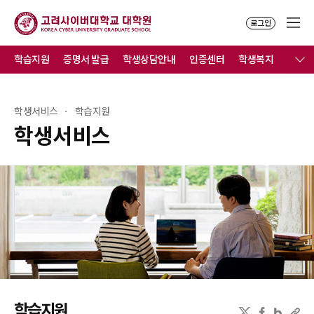
로그인
학습지원
증명서 발급
학생상담안내
인증센터
학생복지
학자금
학생서비스
학습지원
학생서비스
학습지원